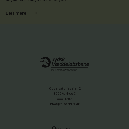
Læs mere
Observatorievejen 2
8000 Aarhus C
8881 1202
info@jvb-aarhus.dk