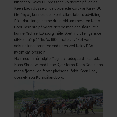
hinanden. Kaley DC pressede voldsomt på, og da
Keen Lady Josselyn galopperede kort var Kaley DC
i føring og kunne siden kontrollere løbets udvikling.
På sidste langside meldte staldkammeraten Keep
Cool Cash sig på ydersiden og med det “låste” felt
kunne Michael Lønborg måle løbet ind til en ganske
sikker sejr på 1.15,7a/1800 meter, hvilket var et
sekund langsommere end tiden ved Kaley DC’s
kvalifikationssejr.
Nærmest i mål fulgte Magnus Ladegaard-trænede
Kash Shadow med Rene Kjær foran Keep Cool Cash
mens fjerde- og femtepladsen tilfaldt Keen Lady
Josselyn og Komsålangborg.