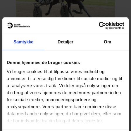
Med afsæt i et perfekt kørt rygløb indfriede
Influencer
favoritværdigheden for Michael
Samtykke
Detaljer
Om
Lønborg. I opløbet rykkede ekvipagen over 20
meter forbi den undervejs førende Kirsi Laser, der
sluttede nærmest.
Denne hjemmeside bruger cookies
Vi bruger cookies til at tilpasse vores indhold og
annoncer, til at vise dig funktioner til sociale medier og til
at analysere vores trafik. Vi deler også oplysninger om
din brug af vores hjemmeside med vores partnere inden
for sociale medier, annonceringspartnere og
analysepartnere. Vores partnere kan kombinere disse
data med andre oplysninger, du har givet dem, eller som
de har indsamlet fra din brug af deres tjenester.