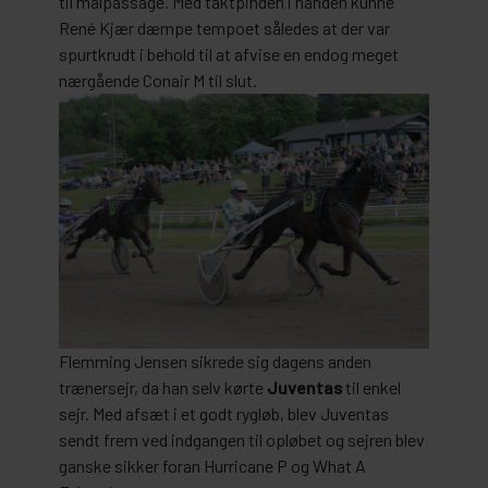
til målpassage. Med taktpinden i hånden kunne
René Kjær dæmpe tempoet således at der var
spurtkrudt i behold til at afvise en endog meget
nærgående Conair M til slut.
Flemming Jensen sikrede sig dagens anden
trænersejr, da han selv kørte
Juventas
til enkel
sejr. Med afsæt i et godt rygløb, blev Juventas
sendt frem ved indgangen til opløbet og sejren blev
ganske sikker foran Hurricane P og What A