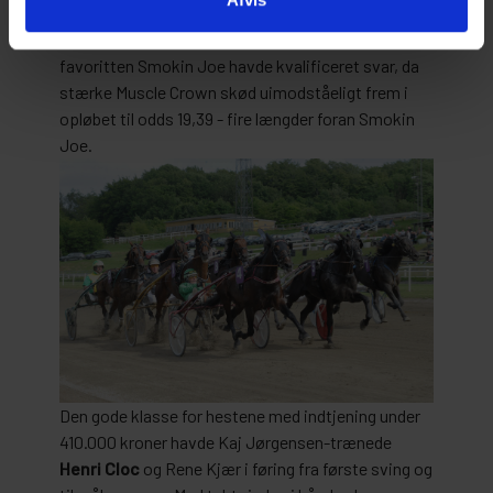
Laura Gregersen med
Muscle Crown
og fik kontakt
med den førende Eclisse Bi. Hverken Eclisse Bi eller
favoritten Smokin Joe havde kvalificeret svar, da
stærke Muscle Crown skød uimodståeligt frem i
opløbet til odds 19,39 - fire længder foran Smokin
Joe.
Den gode klasse for hestene med indtjening under
410.000 kroner havde Kaj Jørgensen-trænede
Henri Cloc
og Rene Kjær i føring fra første sving og