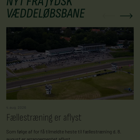
NYT FRA JYDSK
VÆDDELØBSBANE
4. aug. 2026
Fællestræning er aflyst
Som følge af for få tilmeldte heste til fællestræning d. 8.
august er arrangementet aflyst.