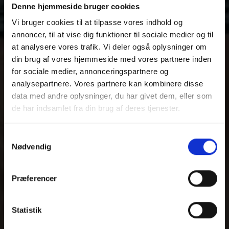
Denne hjemmeside bruger cookies
Vi bruger cookies til at tilpasse vores indhold og
annoncer, til at vise dig funktioner til sociale medier og til
at analysere vores trafik. Vi deler også oplysninger om
din brug af vores hjemmeside med vores partnere inden
for sociale medier, annonceringspartnere og
analysepartnere. Vores partnere kan kombinere disse
data med andre oplysninger, du har givet dem, eller som
de har indsamlet fra din brug af deres tjenester.
Du kan læse mere om vores behandling af
Samtykkevalg
FØRSTE GANG PÅ
personoplysninger i vores privatlivspolitik, som du
Nødvendig
finder
her
.
BANEN?
Præferencer
Statistik