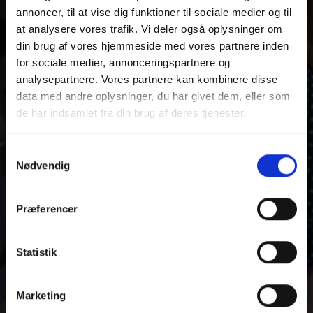
annoncer, til at vise dig funktioner til sociale medier og til
at analysere vores trafik. Vi deler også oplysninger om
din brug af vores hjemmeside med vores partnere inden
for sociale medier, annonceringspartnere og
analysepartnere. Vores partnere kan kombinere disse
data med andre oplysninger, du har givet dem, eller som
de har indsamlet fra din brug af deres tjenester.
BLIV LØBENDE
Du kan læse mere om vores behandling af
Samtykkevalg
OPDATERET MED
personoplysninger i vores privatlivspolitik, som du
Nødvendig
finder
her
.
EVENTS OG
Præferencer
SPORTEN HER
Statistik
Marketing