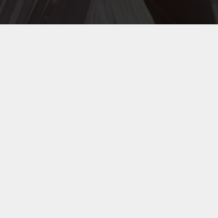
Tilmeld dig Jydsk Væddeløbsbanes
nyhedsbrev
Fornavn
Efternavn
Email
*
Samtykke til lagring af indsendte data
*
Ja, jeg giver tilladelse til opbevaring og behandling af mine
data.