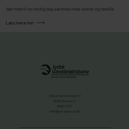
Vær med til en festlig dag sammen med venner og familie.
Læs mere her
Observatorievejen 2
8000 Aarhus C
8881 1202
info@jvb-aarhus.dk