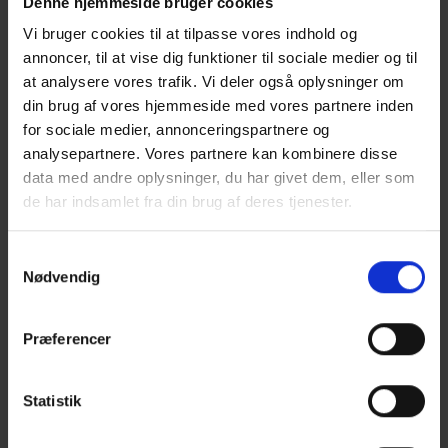
Denne hjemmeside bruger cookies
Restaurantpakken kan købes
både med
Vi bruger cookies til at tilpasse vores indhold og
og uden entré
, alt efter hvad du har
annoncer, til at vise dig funktioner til sociale medier og til
behov for. Du vælger blot den ønskede
at analysere vores trafik. Vi deler også oplysninger om
variant, når du bestiller billet til
din brug af vores hjemmeside med vores partnere inden
for sociale medier, annonceringspartnere og
løbsdagen.
analysepartnere. Vores partnere kan kombinere disse
Køb Restaurantpakken samme sted
data med andre oplysninger, du har givet dem, eller som
som du køber billet til løbet under
de har indsamlet fra din brug af deres tjenester.
DAGENS RESTAURANTPAKKE.
Du kan læse mere om vores behandling af
Samtykkevalg
personoplysninger i vores privatlivspolitik, som du
Nødvendig
finder
her
.
Præferencer
Statistik