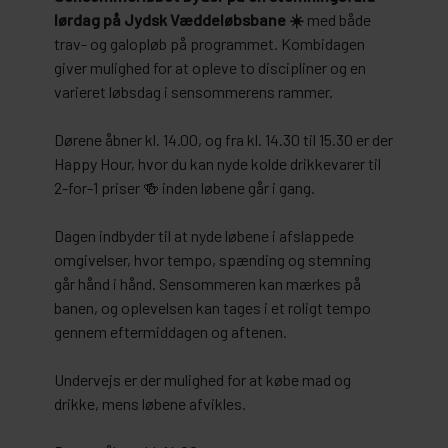
lørdag på Jydsk Væddeløbsbane ☀️
med både
trav- og galopløb på programmet. Kombidagen
giver mulighed for at opleve to discipliner og en
varieret løbsdag i sensommerens rammer.
Dørene åbner kl. 14.00, og fra kl. 14.30 til 15.30 er der
Happy Hour, hvor du kan nyde kolde drikkevarer til
2-for-1 priser 🍻 inden løbene går i gang.
Dagen indbyder til at nyde løbene i afslappede
omgivelser, hvor tempo, spænding og stemning
går hånd i hånd. Sensommeren kan mærkes på
banen, og oplevelsen kan tages i et roligt tempo
gennem eftermiddagen og aftenen.
Undervejs er der mulighed for at købe mad og
drikke, mens løbene afvikles.