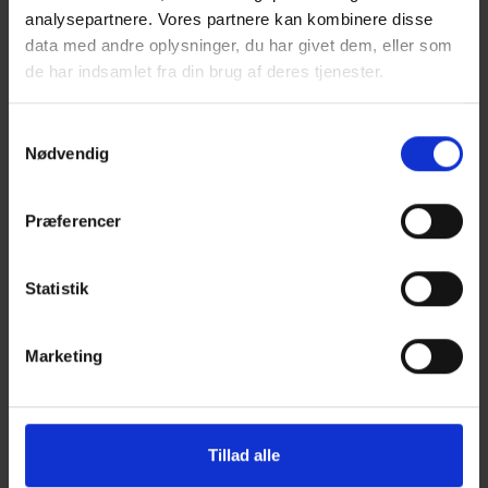
analysepartnere. Vores partnere kan kombinere disse
data med andre oplysninger, du har givet dem, eller som
de har indsamlet fra din brug af deres tjenester.
Du kan læse mere om vores behandling af
Samtykkevalg
personoplysninger i vores privatlivspolitik, som du
Nødvendig
finder
her
.
Præferencer
Statistik
BRØDRENES ORIGINAL
Marketing
De findes på forpladsen med deres
foodtruck og grill. Hos Brødrenes kan
Tillad alle
du købe saftige burgere, lækre fritter