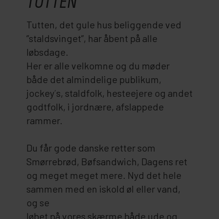
TUTTEN
Tutten, det gule hus beliggende ved
”staldsvinget”, har åbent på alle
løbsdage.
Her er alle velkomne og du møder
både det almindelige publikum,
jockey´s, staldfolk, hesteejere og andet
godtfolk, i jordnære, afslappede
rammer.
Du får gode danske retter som
Smørrebrød, Bøfsandwich, Dagens ret
og meget meget mere. Nyd det hele
sammen med en iskold øl eller vand,
og se
løbet på vores skærme både ude og