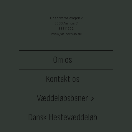
Observatorievejen 2
8000 Aarhus C
8881 1202
info@jvb-aarhus.dk
Om os
Kontakt os
Væddeløbsbaner
BioCirc Trav Arena Skive
Dansk Hestevæddeløb
Bornholms Brand Park