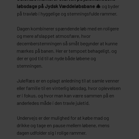
løbsdage på Jydsk Væddeløbsbane 🎄
og byder
på travløb i hyggelige og stemningsfulde rammer.
Dagen kombinerer spændende løb med en roligere
og mere afslappet atmosfære, hvor
decemberstemningen så småt begynder at kunne
mærkes på banen. Her er tempoet behageligt, og
der er god tid til at nyde både løbene og
stemningen.
JuleRæs er en oplagt anledning til at samle venner
eller familie til en vinterlig løbsdag, hvor oplevelsen
er i fokus, og hvor man kan være sammen på en
anderledes måde i den travle juletid.
Undervejs er der mulighed for at købe mad og
drikke og tage en pause mellem løbene, mens
dagen udfolder sig i rolige rammer.