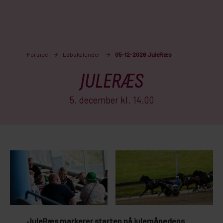
Forside
Løbskalender
05-12-2026 JuleRæs
JULERÆS
5. december kl. 14.00
JuleRæs markerer starten på julemånedens