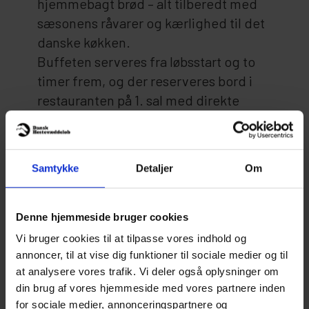
hjemmebagt brød – alt tilberedt med
sæsonens råvarer og kærlighed til det
danske køkken.
Buffeten serveres fra løbsstart og to
timer frem, og der reserveres bord i
restauranten på 1. sal med direkte
udsigt til væddeløbsbanen.
Restaurantpakken kan købes
både med
og uden entré
, alt efter hvad du har
Samtykke
Detaljer
Om
behov for. Du vælger blot den ønskede
variant, når du bestiller billet til
løbsdagen.
Denne hjemmeside bruger cookies
Køb Restaurantpakken samme sted
Vi bruger cookies til at tilpasse vores indhold og
som du køber billet til løbet under
annoncer, til at vise dig funktioner til sociale medier og til
DAGENS RESTAURANTPAKKE.
at analysere vores trafik. Vi deler også oplysninger om
din brug af vores hjemmeside med vores partnere inden
for sociale medier, annonceringspartnere og