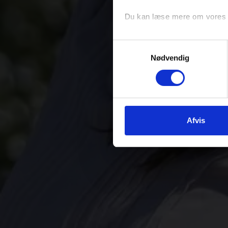
WEE
Du kan læse mere om vores be
Køb billet her
Samtykkevalg
Nødvendig
Afvis