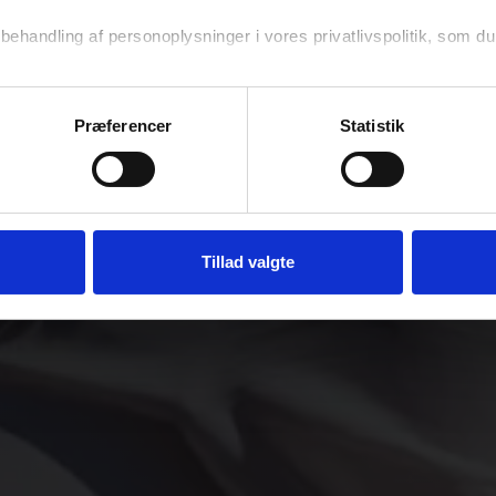
KEND D. 29. 
handling af personoplysninger i vores privatlivspolitik, som du
Præferencer
Statistik
Tillad valgte