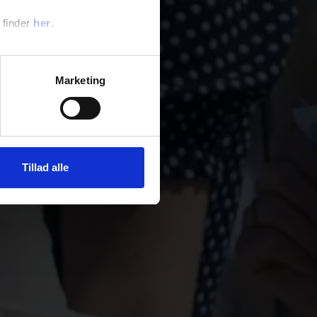
JUNI
 finder
her
.
Marketing
Tillad alle